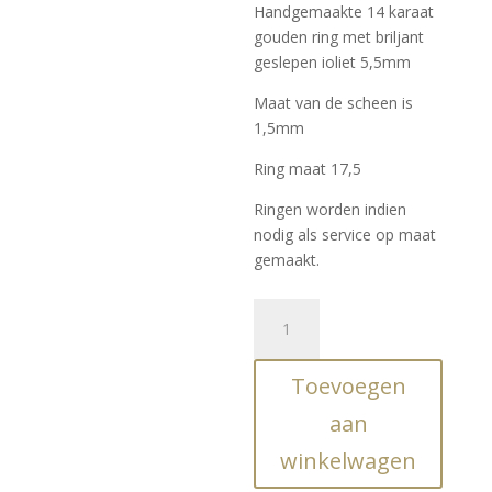
Handgemaakte 14 karaat
gouden ring met briljant
geslepen ioliet 5,5mm
Maat van de scheen is
1,5mm
Ring maat 17,5
Ringen worden indien
nodig als service op maat
gemaakt.
Handgemaakte
gouden
ring
Toevoegen
met
briljant
aan
geslepen
winkelwagen
ioliet
mt