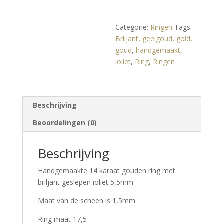
17,5
aantal
Categorie:
Ringen
Tags:
Briljant
,
geelgoud
,
gold
,
goud
,
handgemaakt
,
ioliet
,
Ring
,
Ringen
Beschrijving
Beoordelingen (0)
Beschrijving
Handgemaakte 14 karaat gouden ring met
briljant geslepen ioliet 5,5mm
Maat van de scheen is 1,5mm
Ring maat 17,5