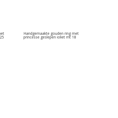
met
Handgemaakte gouden ring met
,25
princesse geslepen ioliet mt 18