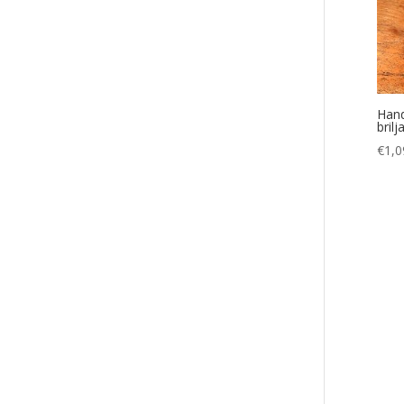
Hand
bril
€
1,0