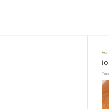
Hom
io
Toon