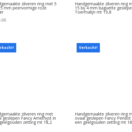
gemaakte zilveren ring met 5
Handgemaakte zilveren ring 
3,5 mm peervormige roze
15 bij 4 mm baguette geslepe
er
Toermalijn mt 19,8
.00
rkocht!
Verkocht!
gemaakte zilveren ring met
Handgemaakte zilveren ring 
l geslepen Fancy Amethyst in
ovaal geslepen Fancy Peridot 
geelgouden zetting mt 18,2
een geelgouden zetting mt 18