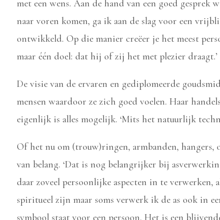
met een wens. Aan de hand van een goed gesprek wa
naar voren komen, ga ik aan de slag voor een vrijb
ontwikkeld. Op die manier
creëer
je het meest pers
maar
één
doel: dat hij of zij het met plezier draagt.’
De visie van de ervaren en gediplomeerde goudsmi
mensen waardoor ze zich goed voelen. Haar handel
eigenlijk is alles mogelijk. ‘Mits het natuurlijk techn
Of het nu om (trouw)ringen, armbanden, hangers, oo
van belang. ‘Dat is nog belangrijker bij asverwerkin
daar zoveel persoonlijke aspecten in te verwerken, a
spiritueel zijn maar soms verwerk ik de as ook in ee
symbool staat voor een persoon. Het is een blijvend