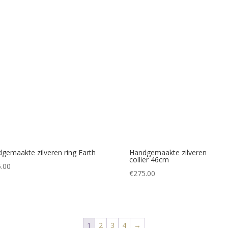
gemaakte zilveren ring Earth
Handgemaakte zilveren
collier 46cm
.00
€
275.00
1
2
3
4
→