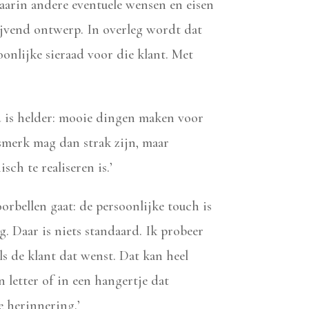
arin andere eventuele wensen en eisen
lijvend ontwerp. In overleg wordt dat
oonlijke sieraad voor die klant. Met
d is helder: mooie dingen maken voor
smerk mag dan strak zijn, maar
isch te realiseren is.’
rbellen gaat: de persoonlijke touch is
g. Daar is niets standaard. Ik probeer
ls de klant dat wenst. Dat kan heel
n letter of in een hangertje dat
e herinnering.’