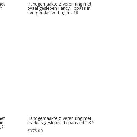
met
Handgemaakte zilveren ring met
n
ovaal geslepen Fancy Topaas in
een gouden zetting mt 18
met
Handgemaakte zilveren ring met
in
markies geslepen Topaas mt 18,5
,2
€
375.00