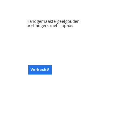
Handgemaakte geelgouden
oorhangers met Topaas
Verkocht!