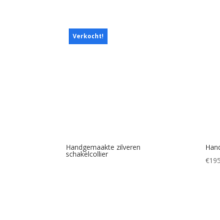
Verkocht!
Handgemaakte zilveren
Hand
schakelcollier
€
195