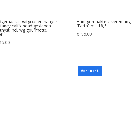
dgemaakte witgouden hanger
Handgemaakte zilveren ring
fancy calf’s head geslepen
(Earth) mt. 18,5
hyst incl. wg gourmette
€
195.00
er
15.00
Verkocht!