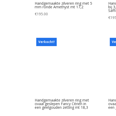
Handgemaakte zilveren ring met 5
Hand
mm ronde Amethyst mt 17,2
bij 
Saffi
€
195.00
€
195
Verkocht!
Ve
Handgemaakte zilveren ring met
Hand
ovaal geslepen Fancy Citrien in
ovaa
een geelgouden zetting mt 18,3
een 