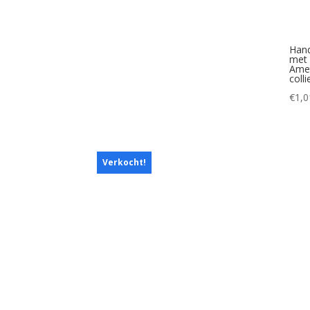
Han
met 
Amet
colli
€
1,0
Verkocht!