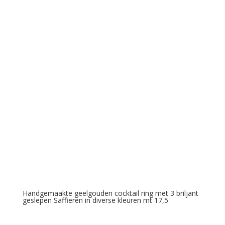
Handgemaakte geelgouden cocktail ring met 3 briljant
geslepen Saffieren in diverse kleuren mt 17,5