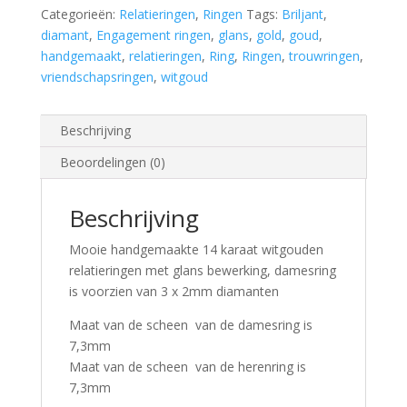
bewerking,
Categorieën:
Relatieringen
,
Ringen
Tags:
Briljant
,
damesring
diamant
,
Engagement ringen
,
glans
,
gold
,
goud
,
is
handgemaakt
,
relatieringen
,
Ring
,
Ringen
,
trouwringen
,
voorzien
vriendschapsringen
,
witgoud
van
3
diamanten
Beschrijving
aantal
Beoordelingen (0)
Beschrijving
Mooie handgemaakte 14 karaat witgouden
relatieringen met glans bewerking, damesring
is voorzien van 3 x 2mm diamanten
Maat van de scheen van de damesring is
7,3mm
Maat van de scheen van de herenring is
7,3mm