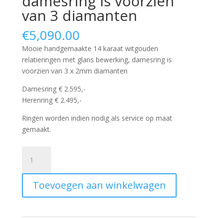
damesring is voorzien
van 3 diamanten
€
5,090.00
Mooie handgemaakte 14 karaat witgouden
relatieringen met glans bewerking, damesring is
voorzien van 3 x 2mm diamanten
Damesring € 2.595,-
Herenring € 2.495,-
Ringen worden indien nodig als service op maat
gemaakt.
Mooie
handgemaakte
witgouden
Toevoegen aan winkelwagen
relatieringen
met
glans