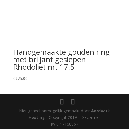
Handgemaakte gouden ring
met briljant geslepen
Rhodoliet mt 17,5
€
975.00
Niet geheel onmogelijk gemaakt door
Aardvark
Hosting
- Copyright 2019 - Disclaimer
KvK: 17168967