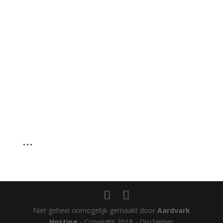
…
Niet geheel onmogelijk gemaakt door
Aardvark
Hosting
- Copyright 2019 - Disclaimer