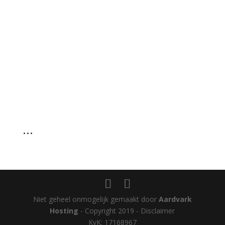
…
Niet geheel onmogelijk gemaakt door
Aardvark
Hosting
- Copyright 2019 - Disclaimer
KvK: 17168967