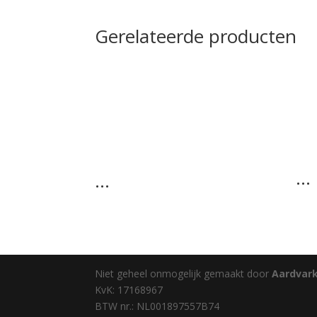
Gerelateerde producten
…
…
Niet geheel onmogelijk gemaakt door
Aardvar
KvK: 17168967
BTW nr.: NL001897557B74