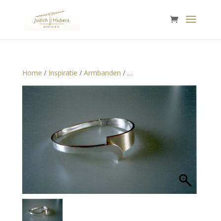
Home
/
Inspiratie
/
Armbanden
/ …