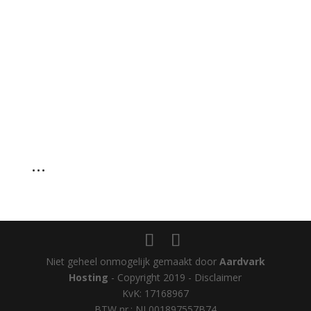
…
Niet geheel onmogelijk gemaakt door
Aardvark
Hosting
- Copyright 2019 - Disclaimer
KvK: 17168967
BTW nr.: NL001897557B74