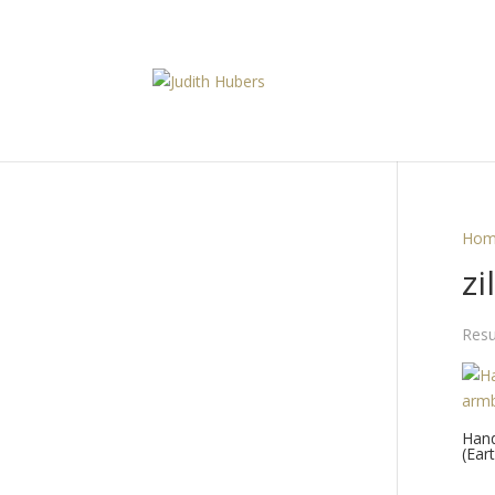
Hom
zi
Resu
Hand
(Ear