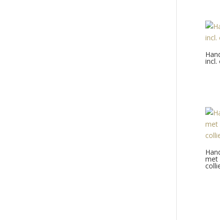
Hand
incl
Hand
met 
colli