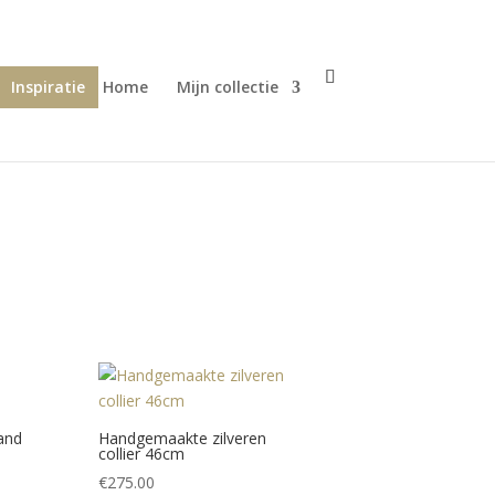
Inspiratie
Home
Mijn collectie
and
Handgemaakte zilveren
collier 46cm
€
275.00