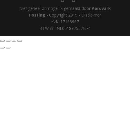
Niet geheel onmogelijk gemaakt door
Aardvark
Hosting
- Copyright 2019 - Disclaimer
KvK: 17168967
BTW nr.: NL001897557B74