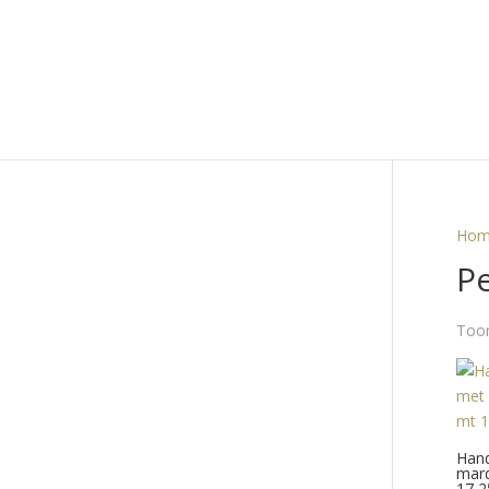
Hom
Pe
Toon
Hand
marq
17,2