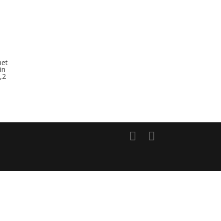
met
in
,2