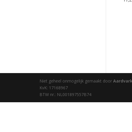
Niet geheel onmogelijk gemaakt door
Aardvar
KvK: 17168967
BTW nr.: NL001897557B74