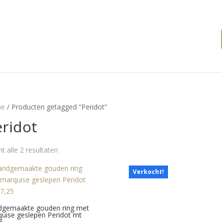
e
/ Producten getagged “Peridot”
ridot
t alle 2 resultaten
Verkocht!
gemaakte gouden ring met
uise geslepen Peridot mt
5