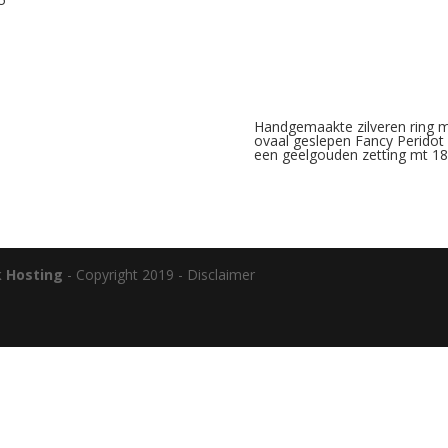
Handgemaakte zilveren ring 
ovaal geslepen Fancy Peridot 
een geelgouden zetting mt 18
k Hosting
- Copyright 2019 - Disclaimer