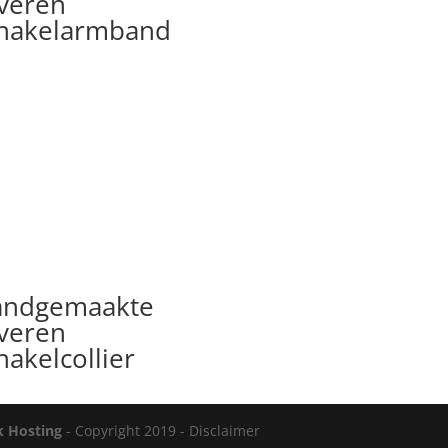
lveren
hakelarmband
andgemaakte
lveren
hakelcollier
k Hosting
- Copyright 2019 - Disclaimer