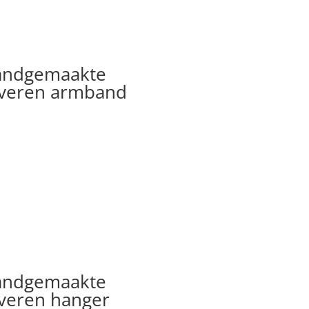
andgemaakte
lveren armband
andgemaakte
lveren hanger