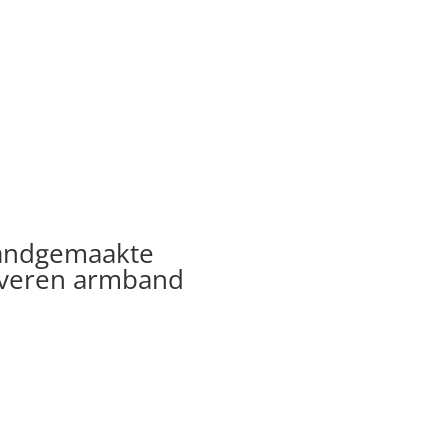
andgemaakte
lveren armband