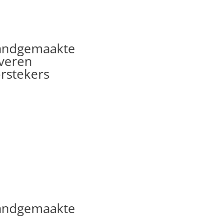
andgemaakte
lveren
rstekers
andgemaakte