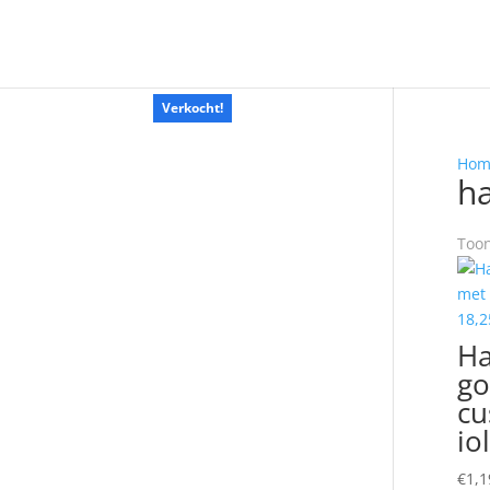
Verkocht!
Hom
h
Toon
H
go
cu
io
€
1,1