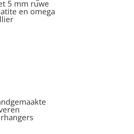
t 5 mm ruwe
atite en omega
llier
andgemaakte
lveren
rhangers