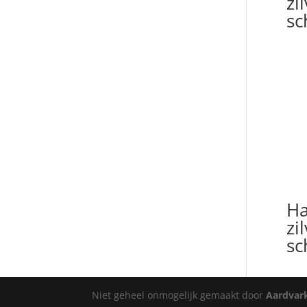
zi
sc
H
zi
sc
Niet geheel onmogelijk gemaakt door
Aardvar