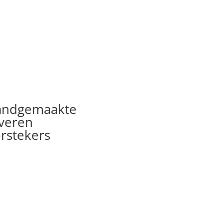
andgemaakte
lveren
rstekers