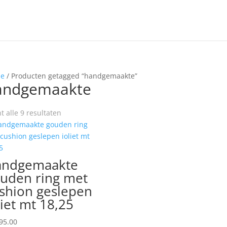
e
/ Producten getagged “handgemaakte”
andgemaakte
t alle 9 resultaten
andgemaakte
uden ring met
shion geslepen
liet mt 18,25
95.00