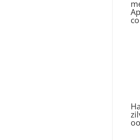
me
Ap
co
H
zi
oo